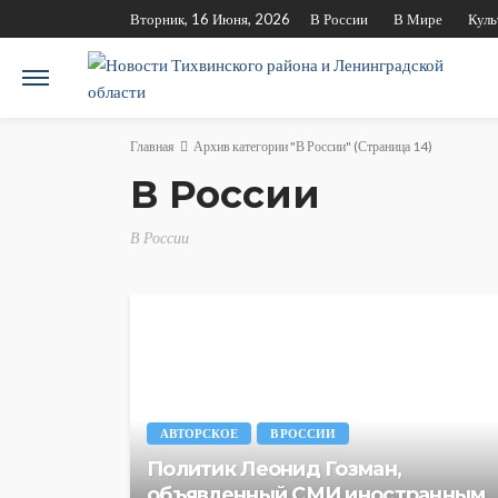
Вторник, 16 Июня, 2026
В России
В Мире
Куль
Главная
Архив категории "В России"
(Страница 14)
В России
В России
АВТОРСКОЕ
В РОССИИ
Политик Леонид Гозман,
объявленный СМИ иностранным