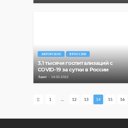
АВТОРСКОЕ
В РОССИИ
3,1 тысячи госпитализаций с
COVID-19 за сутки в России
Ашот
14.03.2022
1
…
12
13
14
15
16