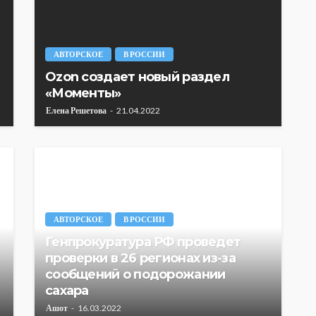
АВТОРСКОЕ
В РОССИИ
Ozon создает новый раздел
«Моменты»
Елена Решетова
21.04.2022
АВТОРСКОЕ
В РОССИИ
Генпрокуратура РФ проведет
проверки в 26 регионах из-за
сообщений о подорожании
сахара
Ашот
16.03.2022