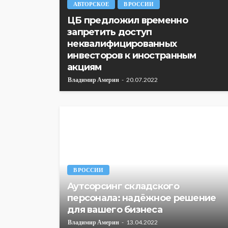
АВТОРСКОЕ
В РОССИИ
ЦБ предложил временно
запретить доступ
неквалифицированных
инвесторов к иностранным
акциям
Владимир Америн
20.07.2022
В РОССИИ
Аутсорсинг складского
персонала: надёжное решение
для вашего бизнеса
Владимир Америн
13.04.2022