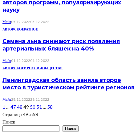
авторов программ, популяризирующих
науку
Майя
05.12.2022
05.12.2022
АВТОРСКОЕ
РАЗНОЕ
Семена льна снижают риск появления
артериальных бляшек на 40%
Майя
01.12.2022
01.12.2022
АВТОРСКОЕ
В РОССИИ
ОБЩЕСТВО
Ленинградская область заняла второе
место в туристическом рейтинге регионов
Майя
28.11.2022
28.11.2022
1
…
47
48
49
50
51
…
58
Страница 49из58
Поиск
Поиск