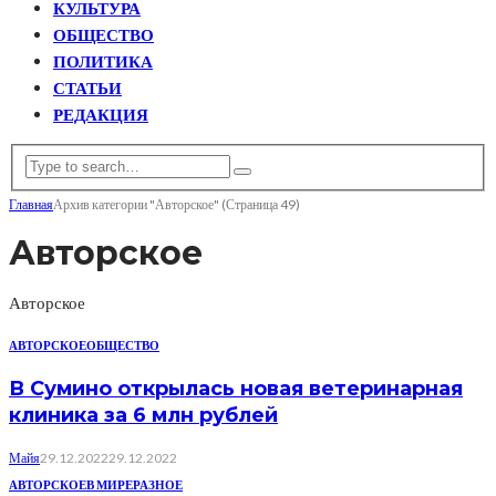
КУЛЬТУРА
ОБЩЕСТВО
ПОЛИТИКА
СТАТЬИ
РЕДАКЦИЯ
Главная
Архив категории "Авторское"
(Страница 49)
Авторское
Авторское
АВТОРСКОЕ
ОБЩЕСТВО
В Сумино открылась новая ветеринарная
клиника за 6 млн рублей
Майя
29.12.2022
29.12.2022
АВТОРСКОЕ
В МИРЕ
РАЗНОЕ