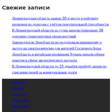
Свежие записи
Ленинградская область заняла 30-е место в рейтинге
регионов по доходам с учётом покупательной способности
В Ленинградской области за сутки зарегистрировано 58
дорожно-транспортных происшествий
Законодатели Ленобласти не поддержали инициативу о
льготе на электроэнергию для жителей Соснового Бора
Ленобласть и китайская провинция Хунань начали обмен
опытом в сфере экологического надзора
В Ленинградской области до 25 декабря пройдёт акция по
списанию пеней за коммунальные долги
В России
В мире
Культура
Общество
Политика
Статьи