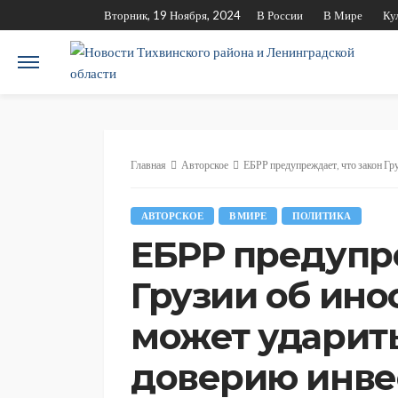
Вторник, 19 Ноября, 2024
В России
В Мире
Ку
Главная
Авторское
ЕБРР предупреждает, что закон Грузи
АВТОРСКОЕ
В МИРЕ
ПОЛИТИКА
ЕБРР предупре
Грузии об ино
может ударить
доверию инве