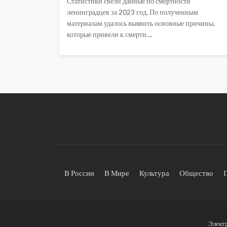
Статистики свели данные по смертности
ленинградцев за 2023 год. По полученным
материалам удалось выявить основные причины,
которые привели к смерти....
В России
В Мире
Культура
Общество
Элект