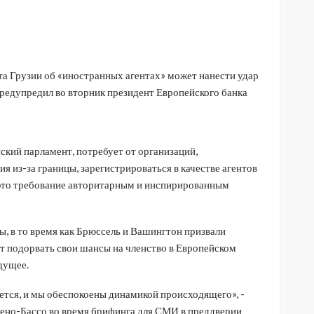
а Грузии об «иностранных агентах» может нанести удар
предупредил во вторник президент Европейского банка
ский парламент, потребует от организаций,
 из-за границы, зарегистрироваться в качестве агентов
это требование авторитарным и инспирированным
ы, в то время как Брюссель и Вашингтон призвали
ует подорвать свои шансы на членство в Европейском
дущее.
ется, и мы обеспокоены динамикой происходящего», -
Рено-Бассо во время брифинга для СМИ в преддверии