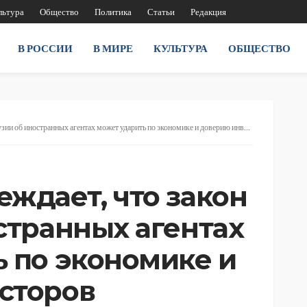
льтура
Общество
Политика
Статьи
Редакция
В РОССИИ
В МИРЕ
КУЛЬТУРА
ОБЩЕСТВО
и об иностранных агентах может ударить по экономике и доверию инвесторов
ждает, что закон
странных агентах
 по экономике и
сторов