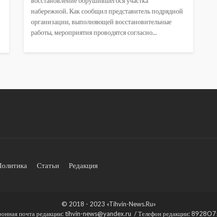
восстановление обрушившегося участка
набережной. Как сообщил представитель подрядной
организации, выполняющей восстановительные
работы, мероприятия проводятся согласно...
Политика
Статьи
Редакция
© 2018 - 2023 «Tihvin-News.Ru»
ронная почта редакции: tihvin-news@yandex.ru / Телефон редакции: 8928O