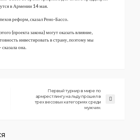
утся в Армении 14 мая.
пехов реформ, сказал Рено-Бассо.
того (проекта закона) могут оказать влияние,
товность инвестировать в страну, поэтому мы
 сказала она.
Первый турнир в мире по
армрестлингу на льду прошел в
трех весовых категориях среди
мужчин.
СЯ