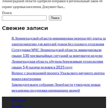
Ленинградской области одобрили поправки в региональный закон об
охране здоровья населения. Документ был...
Поиск
Поиск
Свежие записи
В Ленинградской области инициирован перерасчёт платы за
электроэнергию для жителей домов без газового отопления
Сотрудники МЧС Ленинградской области ликвидировали
свыше 130 чрезвычайных ситуаций за минувшую неделю
Ленинградская область обучила бережливым технологиям
свыше 5,4 тысячи человек в 2025 году
Вопрос с реализацией проекта Уральского научного центра
микроэлектроники
Законодательное собрание Ленобласти утвердило новые
механизмы поддержки начинающих врачей
В России
В мире