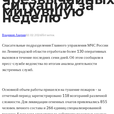
ситуаций за
минувшую
неделю
Владимир Америн
02.02.2026
Нет меток
Спасательные подразделения Главного управления МЧС России
по Ленинградской области отработали более 130 оперативных
вызовов в течение последних семи дней. Об этом сообщили в
пресс-службе ведомства по итогам анализа деятельности
экстренных служб.
Основной объем работы пришелся на тушение пожаров - за
отчетный период зарегистрировано 118 возгораний различной
сложности. Для ликвидации огненных очагов привлекались 855
человек личного состава и 266 единиц специализированной
техники. Благодаря оперативным действиям пожарных удалось